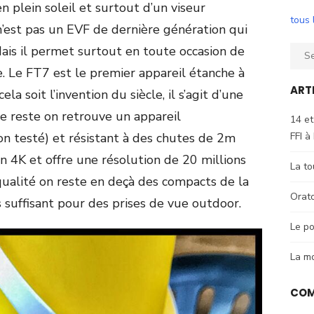
en plein soleil et surtout d’un viseur
tous 
 n’est pas un EVF de dernière génération qui
ais il permet surtout en toute occasion de
Sear
for:
e. Le FT7 est le premier appareil étanche à
ART
la soit l’invention du siècle, il s’agit d’une
 le reste on retrouve un appareil
14 et
FFI à
on testé) et résistant à des chutes de 2m
en 4K et offre une résolution de 20 millions
La to
qualité on reste en deçà des compacts de la
Orat
 suffisant pour des prises de vue outdoor.
Le po
La m
COM