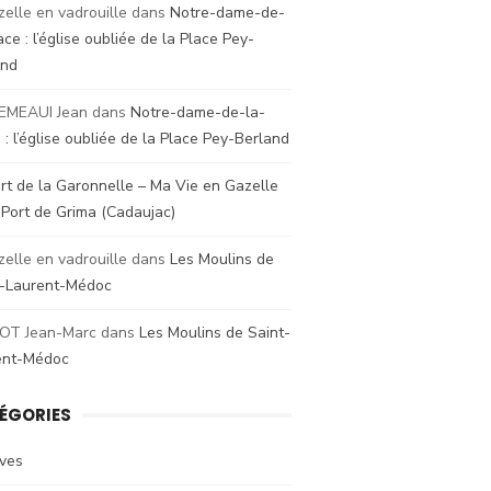
zelle en vadrouille
dans
Notre-dame-de-
ace : l’église oubliée de la Place Pey-
and
EMEAUI Jean
dans
Notre-dame-de-la-
 : l’église oubliée de la Place Pey-Berland
rt de la Garonnelle – Ma Vie en Gazelle
s
Port de Grima (Cadaujac)
zelle en vadrouille
dans
Les Moulins de
t-Laurent-Médoc
OT Jean-Marc
dans
Les Moulins de Saint-
ent-Médoc
ÉGORIES
ives