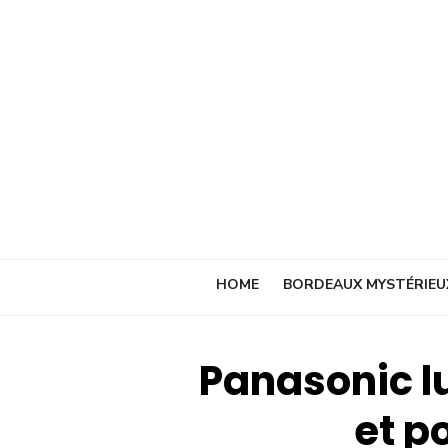
Skip
to
content
HOME
BORDEAUX MYSTÉRIEU
Panasonic l
et p