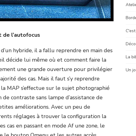
Ateli
Bord
C'est
 de l’autofocus
Déco
 d’un hybride, il a fallu reprendre en main des
La bi
eil décide lui même où et comment faire la
airement une grande ouverture pour privilégier
Un jo
jorité des cas. Mais il faut s’y reprendre
e la MAP s’effectue sur le sujet photographié
 de contraste sans lampe d’assistance de
etites améliorations. Avec un peu de
érents réglages à trouver la configuration la
des cas en passant en mode Af une zone, le
ie le bouton Qmenu et les autres accès