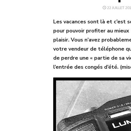
POSTED
22 JUILLET 20
ON
Les vacances sont là et c’est 
pour pouvoir profiter au mieu
plaisir. Vous n’avez probable
votre vendeur de téléphone qui
de perdre une « partie de sa vi
l’entrée des congés d’été. (mi