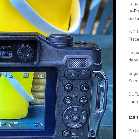
la ga
la-Pl
Berl
INGR
Place
Le po
dan
la ga
Sain
DUFL
Laur
CAT
Arch