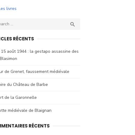
les livres
ch
SEARCH

ICLES RÉCENTS
 15 août 1944 : la gestapo assassine des
 Blasimon
ur de Grenet, faussement médiévale
oire du Château de Barbe
rt de la Garonnelle
otte médiévale de Blaignan
MENTAIRES RÉCENTS