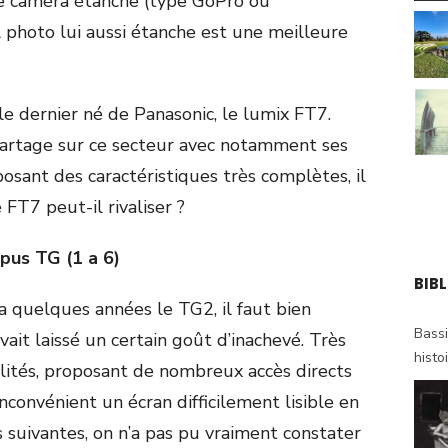
e caméra étanche (type GoPro ou
 photo lui aussi étanche est une meilleure
e dernier né de Panasonic, le lumix FT7.
partage sur ce secteur avec notamment ses
osant des caractéristiques très complètes, il
 FT7 peut-il rivaliser ?
pus TG (1 a 6)
BIB
y a quelques années le TG2, il faut bien
Bassi
ait laissé un certain goût d’inachevé. Très
histo
lités, proposant de nombreux accès directs
inconvénient un écran difficilement lisible en
s suivantes, on n’a pas pu vraiment constater