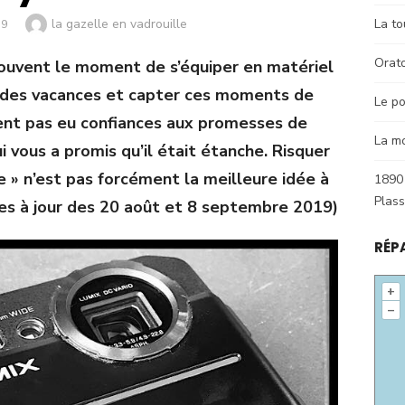
Author
la gazelle en vadrouille
La to
19
Orat
souvent le moment de s’équiper en matériel
x des vacances et capter ces moments de
Le po
ment pas eu confiances aux promesses de
La m
 vous a promis qu’il était étanche. Risquer
e » n’est pas forcément la meilleure idée à
1890 
Plas
ses à jour des 20 août et 8 septembre 2019)
RÉP
+
–