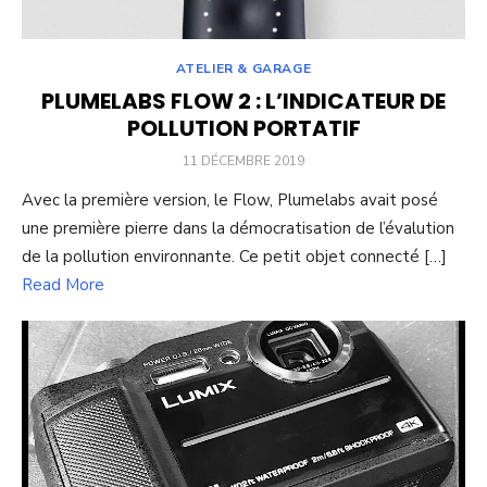
ATELIER & GARAGE
PLUMELABS FLOW 2 : L’INDICATEUR DE
POLLUTION PORTATIF
POSTED
11 DÉCEMBRE 2019
ON
Avec la première version, le Flow, Plumelabs avait posé
une première pierre dans la démocratisation de l’évalution
de la pollution environnante. Ce petit objet connecté […]
Read More