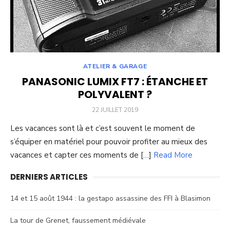
ATELIER & GARAGE
PANASONIC LUMIX FT7 : ÉTANCHE ET
POLYVALENT ?
POSTED
22 JUILLET 2019
ON
Les vacances sont là et c’est souvent le moment de
s’équiper en matériel pour pouvoir profiter au mieux des
vacances et capter ces moments de […]
Read More
DERNIERS ARTICLES
14 et 15 août 1944 : la gestapo assassine des FFI à Blasimon
La tour de Grenet, faussement médiévale