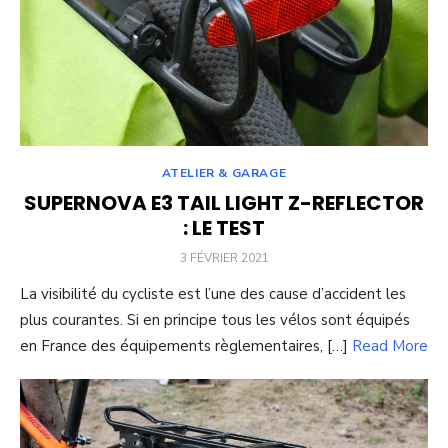
ATELIER & GARAGE
SUPERNOVA E3 TAIL LIGHT Z-REFLECTOR
: LE TEST
POSTED
3 FÉVRIER 2021
ON
La visibilité du cycliste est l’une des cause d’accident les
plus courantes. Si en principe tous les vélos sont équipés
en France des équipements règlementaires, […]
Read More