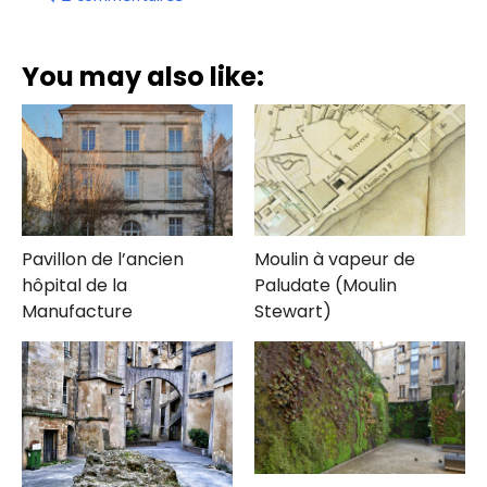
Notre-
dame-
de-
You may also like:
la-
Place
:
l’église
oubliée
de
la
Place
Pey-
Pavillon de l’ancien
Moulin à vapeur de
Berland
hôpital de la
Paludate (Moulin
Manufacture
Stewart)