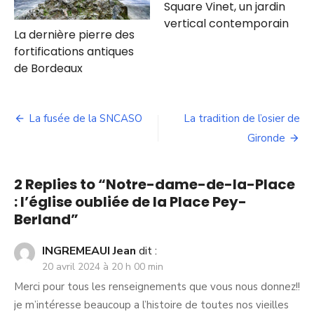
Square Vinet, un jardin
vertical contemporain
La dernière pierre des
fortifications antiques
de Bordeaux
Navigation
La fusée de la SNCASO
La tradition de l’osier de
de
Gironde
l’article
2 Replies to “
Notre-dame-de-la-Place
: l’église oubliée de la Place Pey-
Berland
”
INGREMEAUI Jean
dit :
20 avril 2024 à 20 h 00 min
Merci pour tous les renseignements que vous nous donnez!!
je m’intéresse beaucoup a l’histoire de toutes nos vieilles