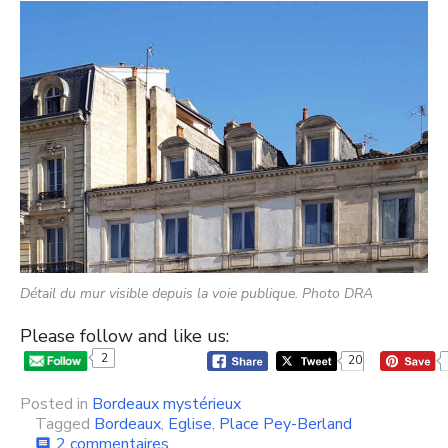
Détail du mur visible depuis la voie publique. Photo DRA
Please follow and like us:
2
20
Posted in
Bordeaux mystérieux
Tagged
Bordeaux
,
Eglise
,
Place Pey-Berland
sur
2 commentaires
comment