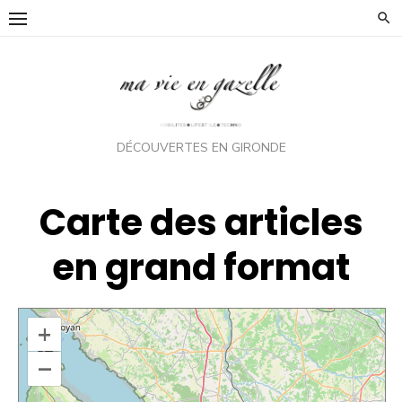
Skip
to
content
DÉCOUVERTES EN GIRONDE
Carte des articles
en grand format
+
–