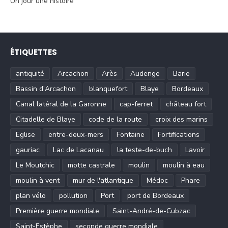
Un jour une histoire
ÉTIQUETTES
antiquité
Arcachon
Arès
Audenge
Barie
Bassin d'Arcachon
blanquefort
Blaye
Bordeaux
Canal latéral de la Garonne
cap-ferret
château fort
Citadelle de Blaye
code de la route
croix des marins
Eglise
entre-deux-mers
Fontaine
Fortifications
gauriac
Lac de Lacanau
la teste-de-buch
Lavoir
Le Moutchic
motte castrale
moulin
moulin à eau
moulin à vent
mur de l'atlantique
Médoc
Phare
plan vélo
pollution
Port
port de Bordeaux
Première guerre mondiale
Saint-André-de-Cubzac
Saint-Estèphe
seconde guerre mondiale