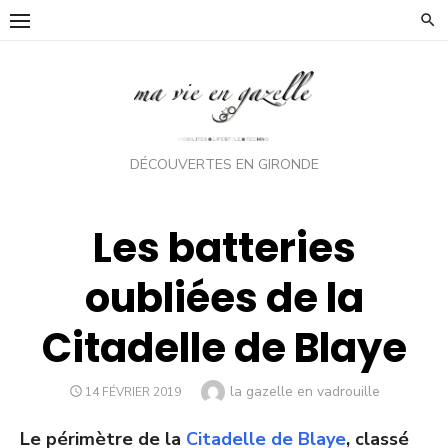
Skip
to
content
DÉCOUVERTES EN GIRONDE
Les batteries
oubliées de la
Citadelle de Blaye
Author
la gazelle en vadrouille
POSTED
14 FÉVRIER 2019
ON
Le périmètre de la
Citadelle de Blaye
, classé