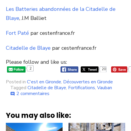
Les Batteries abandonnées de la Citadelle de
Blaye
, J.M Balliet
Fort Paté
par cestenfrance.fr
Citadelle de Blaye
par cestenfrance.fr
Please follow and like us:
2
20
Posted in
C'est en Gironde
,
Découvertes en Gironde
Tagged
Citadelle de Blaye
,
Fortifications
,
Vauban
sur
2 commentaires
comment
Les
batteries
oubliées
You may also like:
de
la
Citadelle