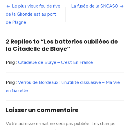
Navigation
Le plus vieux feu de rive
La fusée de la SNCASO
de
de la Gironde est au port
de Plagne
l’article
2 Replies to “
Les batteries oubliées de
la Citadelle de Blaye
”
Ping :
Citadelle de Blaye – C'est En France
Ping :
Verrou de Bordeaux : l’inutilité dissuasive – Ma Vie
en Gazelle
Laisser un commentaire
Votre adresse e-mail ne sera pas publiée.
Les champs