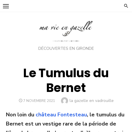
Skip
to
content
DÉCOUVERTES EN GIRONDE
Le Tumulus du
Bernet
Author
la gazelle en vadrouille
POSTED
7 NOVEMBRE 2021
ON
Non loin du
château Fontesteau
, le tumulus du
Bernet est un vestige rare de la période de