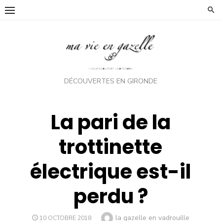
Skip
to
content
DÉCOUVERTES EN GIRONDE
La pari de la
trottinette
électrique est-il
perdu ?
Author
la gazelle en vadrouille
POSTED
10 OCTOBRE 2018