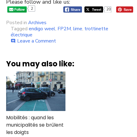
Please follow and like us:
2
20
Posted in
Archives
Tagged
endigo weel
,
FP2M
,
lime
,
trottinette
électrique
on
Leave a Comment
comment
La
pari
de
You may also like:
la
trottinette
électrique
est-
il
perdu
?
Mobilités : quand les
municipalités se brûlent
les doigts