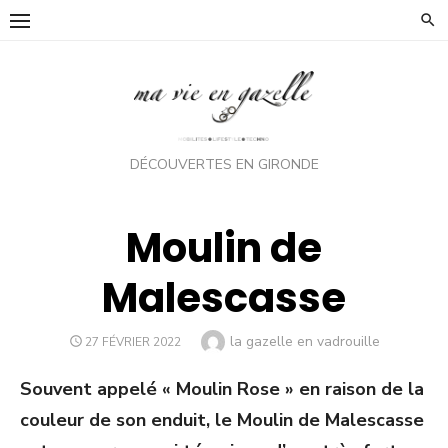
Skip
to
content
DÉCOUVERTES EN GIRONDE
Moulin de
Malescasse
Author
la gazelle en vadrouille
POSTED
27 FÉVRIER 2022
ON
Souvent appelé « Moulin Rose » en raison de la
couleur de son enduit, le Moulin de Malescasse