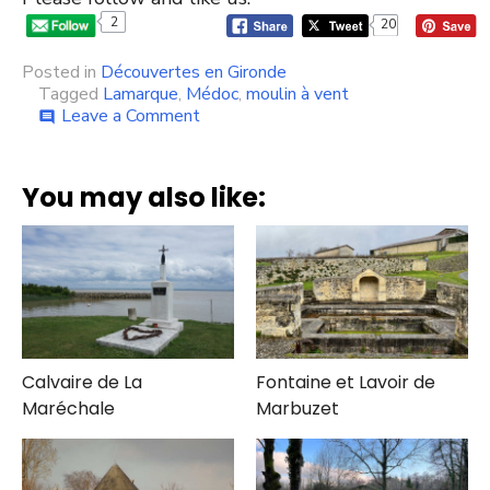
2
20
Posted in
Découvertes en Gironde
Tagged
Lamarque
,
Médoc
,
moulin à vent
on
Leave a Comment
comment
Moulin
de
Malescasse
You may also like:
Calvaire de La
Fontaine et Lavoir de
Maréchale
Marbuzet