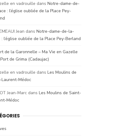
zelle en vadrouille
dans
Notre-dame-de-
ace : l’église oubliée de la Place Pey-
and
EMEAUI Jean
dans
Notre-dame-de-la-
 : l’église oubliée de la Place Pey-Berland
rt de la Garonnelle – Ma Vie en Gazelle
s
Port de Grima (Cadaujac)
zelle en vadrouille
dans
Les Moulins de
t-Laurent-Médoc
OT Jean-Marc
dans
Les Moulins de Saint-
ent-Médoc
ÉGORIES
ives