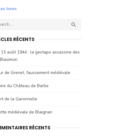
les livres
ch
SEARCH

ICLES RÉCENTS
 15 août 1944 : la gestapo assassine des
 Blasimon
ur de Grenet, faussement médiévale
oire du Château de Barbe
rt de la Garonnelle
otte médiévale de Blaignan
MENTAIRES RÉCENTS