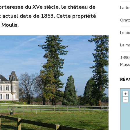
forteresse du XVe siècle, le château de
La to
 actuel date de 1853. Cette propriété
Orat
 Moulis.
Le po
La m
1890 
Plas
RÉP
+
–