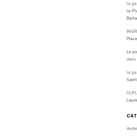
la ga
la-Pl
Berl
INGR
Place
Le po
dan
la ga
Sain
DUFL
Laur
CAT
Arch