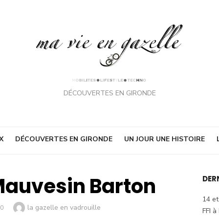
DÉCOUVERTES EN GIRONDE
X
DÉCOUVERTES EN GIRONDE
UN JOUR UNE HISTOIRE
auvesin Barton
DER
14 et
Author
la gazelle en vadrouille
20
FFI à