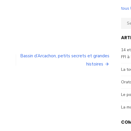
tous 
Sear
for:
ART
14 et
Bassin d’Arcachon, petits secrets et grandes
FFI à
histoires
La to
Orat
Le po
La m
COM