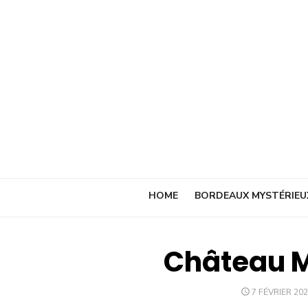
Skip
to
content
HOME
BORDEAUX MYSTÉRIEU
Château M
POSTED
7 FÉVRIER 20
ON