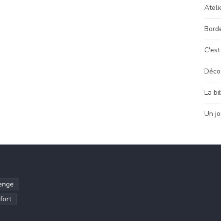
Ateli
Bord
C'est
Déco
La bi
Un jo
enge
fort