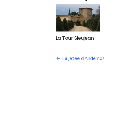
La Tour Sieujean
Navigation
La jetée d’Andernos
de
l’article