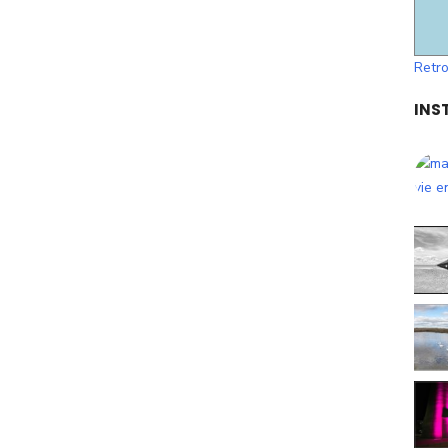
Retro
INS