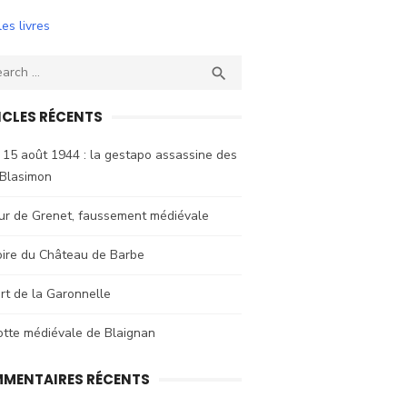
les livres
ch
SEARCH

ICLES RÉCENTS
 15 août 1944 : la gestapo assassine des
 Blasimon
ur de Grenet, faussement médiévale
oire du Château de Barbe
rt de la Garonnelle
otte médiévale de Blaignan
MENTAIRES RÉCENTS