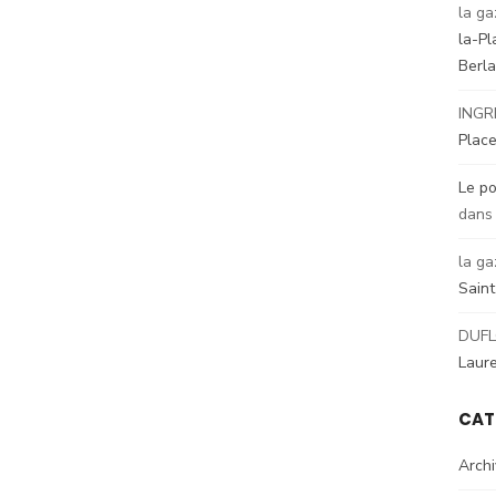
la ga
la-Pl
Berl
INGR
Place
Le po
dan
la ga
Sain
DUFL
Laur
CAT
Arch