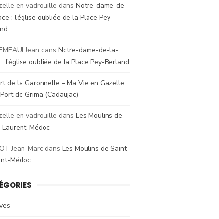
zelle en vadrouille
dans
Notre-dame-de-
ace : l’église oubliée de la Place Pey-
and
EMEAUI Jean
dans
Notre-dame-de-la-
 : l’église oubliée de la Place Pey-Berland
rt de la Garonnelle – Ma Vie en Gazelle
s
Port de Grima (Cadaujac)
zelle en vadrouille
dans
Les Moulins de
t-Laurent-Médoc
OT Jean-Marc
dans
Les Moulins de Saint-
ent-Médoc
ÉGORIES
ives