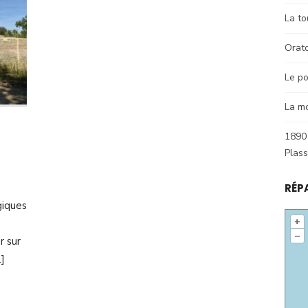
La to
Orat
Le po
La m
1890 
Plas
RÉP
giques
+
–
r sur
…]