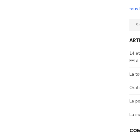
tous 
Sear
for:
ART
14 et
FFI à
La to
Orat
Le po
La m
COM