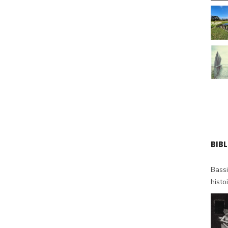
BIB
Bassi
histo