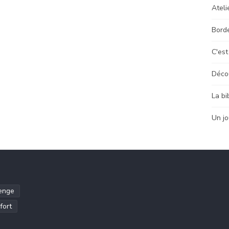
Ateli
Bord
C'est
Déco
La bi
Un jo
enge
fort