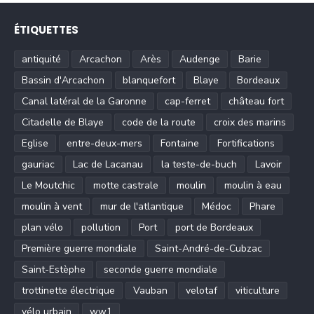
ÉTIQUETTES
antiquité
Arcachon
Arès
Audenge
Barie
Bassin d'Arcachon
blanquefort
Blaye
Bordeaux
Canal latéral de la Garonne
cap-ferret
château fort
Citadelle de Blaye
code de la route
croix des marins
Eglise
entre-deux-mers
Fontaine
Fortifications
gauriac
Lac de Lacanau
la teste-de-buch
Lavoir
Le Moutchic
motte castrale
moulin
moulin à eau
moulin à vent
mur de l'atlantique
Médoc
Phare
plan vélo
pollution
Port
port de Bordeaux
Première guerre mondiale
Saint-André-de-Cubzac
Saint-Estèphe
seconde guerre mondiale
trottinette électrique
Vauban
velotaf
viticulture
vélo urbain
ww1