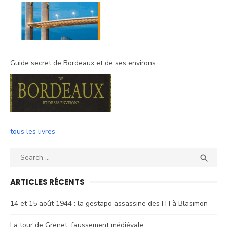
Guide secret de Bordeaux et de ses environs
tous les livres
Search
SEA

for:
ARTICLES RÉCENTS
14 et 15 août 1944 : la gestapo assassine des FFI à Blasimon
La tour de Grenet, faussement médiévale