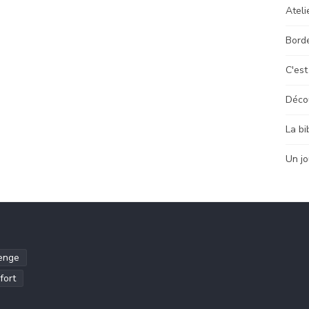
Ateli
Bord
C'est
Déco
La bi
Un jo
enge
fort