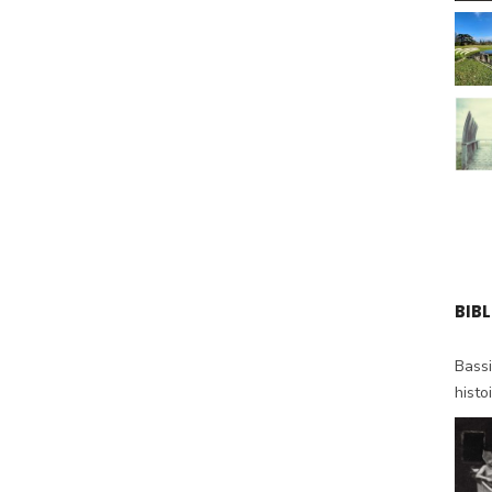
BIB
Bassi
histo