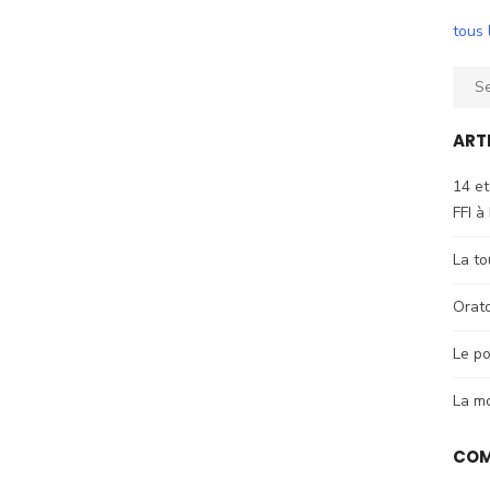
tous 
Sear
for:
ART
14 et
FFI à
La to
Orat
Le po
La m
COM