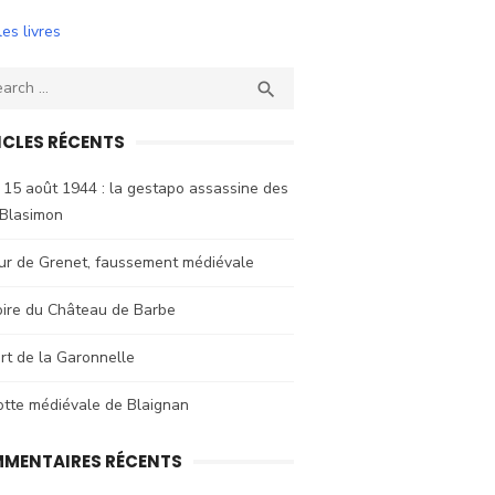
les livres
ch
SEARCH

ICLES RÉCENTS
 15 août 1944 : la gestapo assassine des
 Blasimon
ur de Grenet, faussement médiévale
oire du Château de Barbe
rt de la Garonnelle
otte médiévale de Blaignan
MENTAIRES RÉCENTS