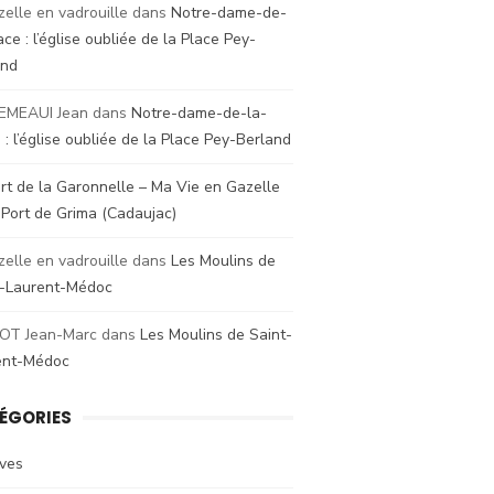
zelle en vadrouille
dans
Notre-dame-de-
ace : l’église oubliée de la Place Pey-
and
EMEAUI Jean
dans
Notre-dame-de-la-
 : l’église oubliée de la Place Pey-Berland
rt de la Garonnelle – Ma Vie en Gazelle
s
Port de Grima (Cadaujac)
zelle en vadrouille
dans
Les Moulins de
t-Laurent-Médoc
OT Jean-Marc
dans
Les Moulins de Saint-
ent-Médoc
ÉGORIES
ives